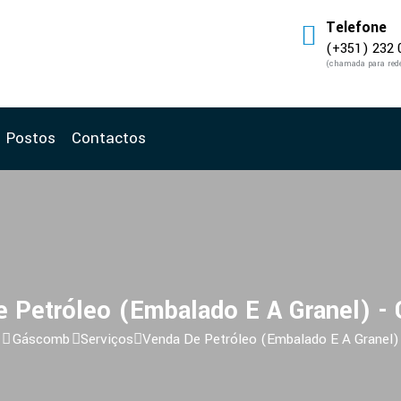
Telefone
(+351) 232 
(chamada para rede
Postos
Contactos
e Petróleo (Embalado E A Granel) -
Gáscomb
Serviços
Venda De Petróleo (Embalado E A Granel)