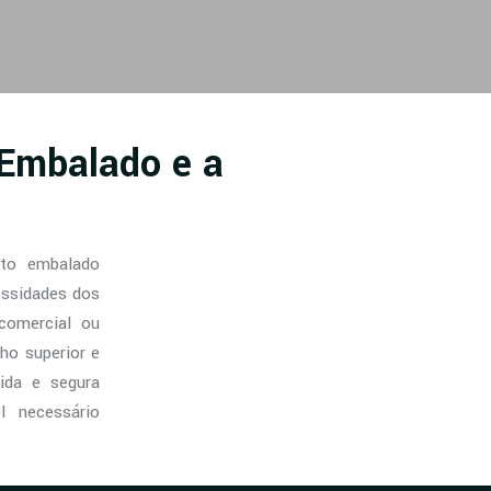
(Embalado e a
nto embalado
essidades dos
 comercial ou
ho superior e
pida e segura
 necessário